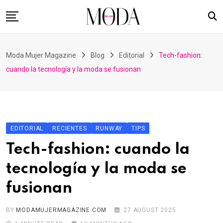
Skip
to
content
Home
Moda Mujer Magazine
Blog
Editorial
Tech-fashion:
Nuestras Revistas
cuando la tecnología y la moda se fusionan
Videos
Advertising
Suscripción
EDITORIAL
RECIENTES
RUNWAY
TIPS
Contacto
Tech-fashion: cuando la
tecnología y la moda se
fusionan
BY
MODAMUJERMAGAZINE.COM
27 AUGUST 2025