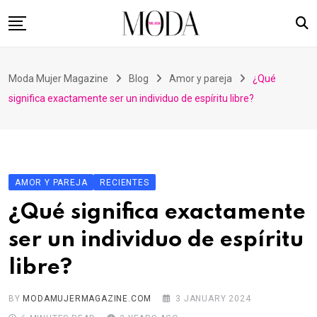
Skip
to
content
Home
Moda Mujer Magazine
Blog
Amor y pareja
¿Qué
Nuestras Revistas
significa exactamente ser un individuo de espíritu libre?
Videos
Advertising
Suscripción
AMOR Y PAREJA
RECIENTES
Contacto
¿Qué significa exactamente
ser un individuo de espíritu
libre?
BY
MODAMUJERMAGAZINE.COM
3 JANUARY 2024