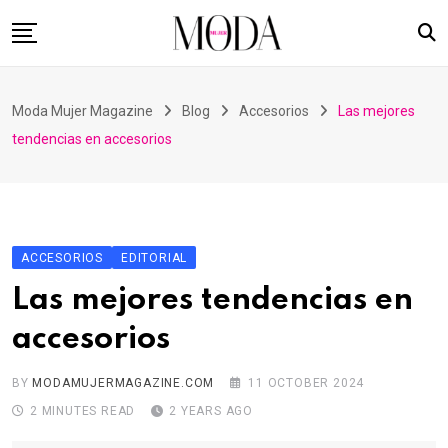
Skip
to
content
Home
Moda Mujer Magazine
Blog
Accesorios
Las mejores
Nuestras Revistas
tendencias en accesorios
Videos
Advertising
Suscripción
ACCESORIOS
EDITORIAL
Contacto
Las mejores tendencias en
accesorios
BY
MODAMUJERMAGAZINE.COM
11 OCTOBER 2024
2 MINUTES READ
2 YEARS AGO