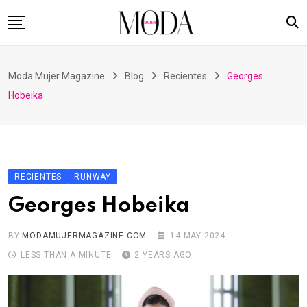
Skip
to
content
Home
Moda Mujer Magazine
Blog
Recientes
Georges
Nuestras Revistas
Hobeika
Videos
Advertising
Suscripción
RECIENTES
RUNWAY
Contacto
Georges Hobeika
BY
MODAMUJERMAGAZINE.COM
14 MAY 2024
LESS THAN A MINUTE
2 YEARS AGO