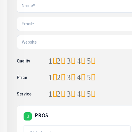
1
2
3
4
5
Quality
1
2
3
4
5
Price
1
2
3
4
5
Service
PROS