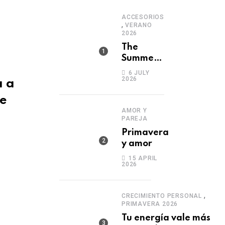
ACCESORIOS
,
VERANO
2026
The
Summer
Edit
6 JULY
2026
a a
le
AMOR Y
PAREJA
Primavera
y amor
15 APRIL
2026
,
CRECIMIENTO PERSONAL
PRIMAVERA 2026
Tu energía vale más