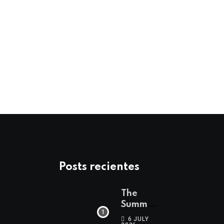
AMOR Y PAREJA
Primavera y amor
15 APRIL 2026
Posts recientes
The
Summer
Edit
6 JULY