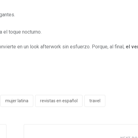
gantes.
a el toque nocturno.
nvierte en un look afterwork sin esfuerzo. Porque, al final,
el v
mujer latina
revistas en español
travel