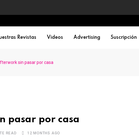
estras Revistas
Videos
Advertising
Suscripción
 afterwork sin pasar por casa
in pasar por casa
UTE READ
12 MONTHS AGO