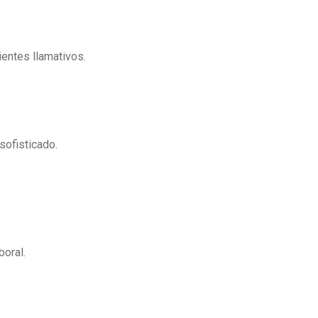
ientes llamativos.
 sofisticado.
boral.