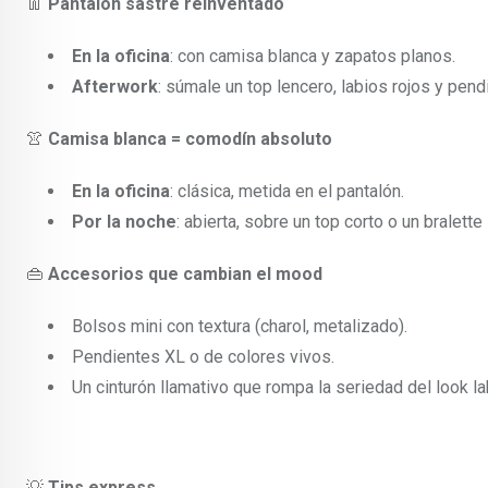
👖
Pantalón sastre reinventado
En la oficina
: con camisa blanca y zapatos planos.
Afterwork
: súmale un top lencero, labios rojos y pend
👚
Camisa blanca = comodín absoluto
En la oficina
: clásica, metida en el pantalón.
Por la noche
: abierta, sobre un top corto o un bralette
👜
Accesorios que cambian el mood
Bolsos mini con textura (charol, metalizado).
Pendientes XL o de colores vivos.
Un cinturón llamativo que rompa la seriedad del look la
💡
Tips express