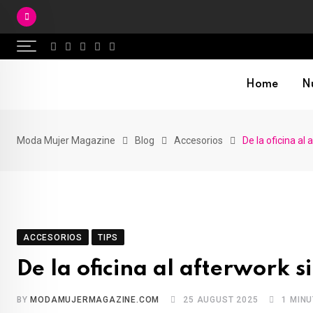
Skip
to
content
Home
Nu
Moda Mujer Magazine
Blog
Accesorios
De la oficina al
ACCESORIOS
TIPS
De la oficina al afterwork s
BY
MODAMUJERMAGAZINE.COM
25 AUGUST 2025
1 MIN