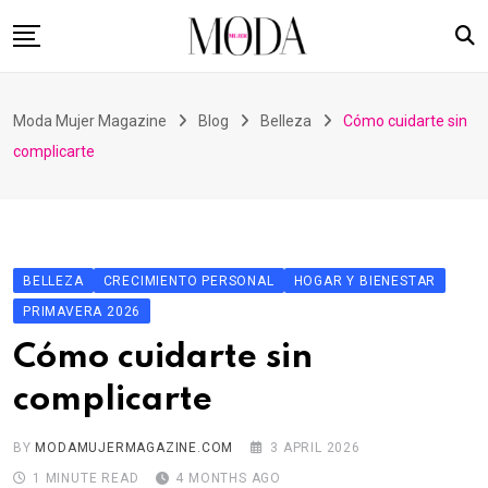
Skip
to
content
Home
Moda Mujer Magazine
Blog
Belleza
Cómo cuidarte sin
Nuestras Revistas
complicarte
Videos
Advertising
Suscripción
BELLEZA
CRECIMIENTO PERSONAL
HOGAR Y BIENESTAR
Contacto
PRIMAVERA 2026
Cómo cuidarte sin
complicarte
BY
MODAMUJERMAGAZINE.COM
3 APRIL 2026
1 MINUTE READ
4 MONTHS AGO