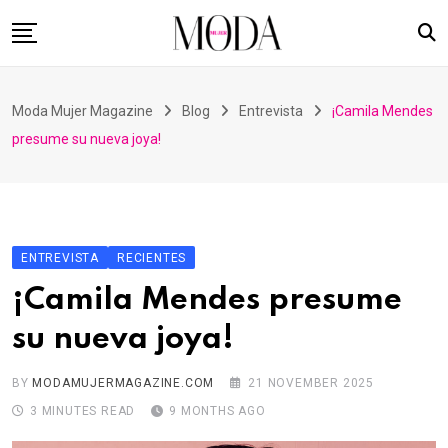
Skip
to
content
Home
Moda Mujer Magazine
Blog
Entrevista
¡Camila Mendes
Nuestras Revistas
presume su nueva joya!
Videos
Advertising
Suscripción
ENTREVISTA
RECIENTES
Contacto
¡Camila Mendes presume
su nueva joya!
BY
MODAMUJERMAGAZINE.COM
21 NOVEMBER 2025
3 MINUTES READ
9 MONTHS AGO