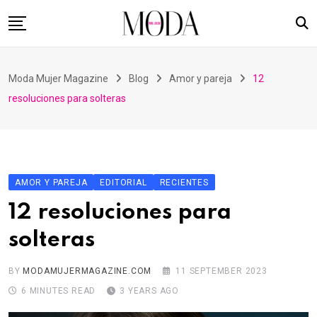
Skip
to
content
Home
Moda Mujer Magazine
Blog
Amor y pareja
12
Nuestras Revistas
resoluciones para solteras
Videos
Advertising
Suscripción
AMOR Y PAREJA
EDITORIAL
RECIENTES
Contacto
12 resoluciones para
solteras
BY
MODAMUJERMAGAZINE.COM
11 SEPTEMBER 2023
6 MINUTES READ
3 YEARS AGO