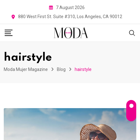
Skip
7 August 2026
to
880 West First St. Suite #310, Los Angeles, CA 90012
content
hairstyle
Moda Mujer Magazine
Blog
hairstyle