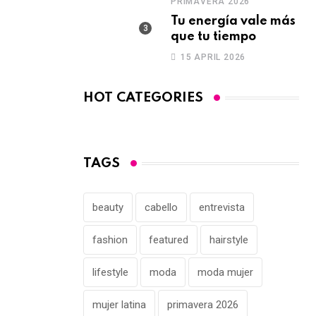
PRIMAVERA 2026
Tu energía vale más
que tu tiempo
15 APRIL 2026
HOT CATEGORIES
TAGS
beauty
cabello
entrevista
fashion
featured
hairstyle
lifestyle
moda
moda mujer
mujer latina
primavera 2026