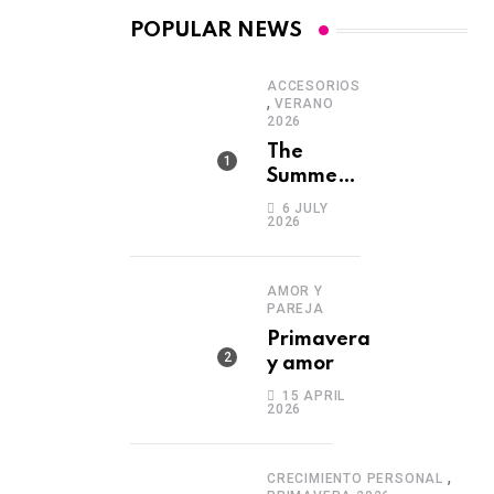
POPULAR NEWS
ACCESORIOS
,
VERANO
2026
The
Summer
Edit
6 JULY
2026
AMOR Y
PAREJA
Primavera
y amor
15 APRIL
2026
,
CRECIMIENTO PERSONAL