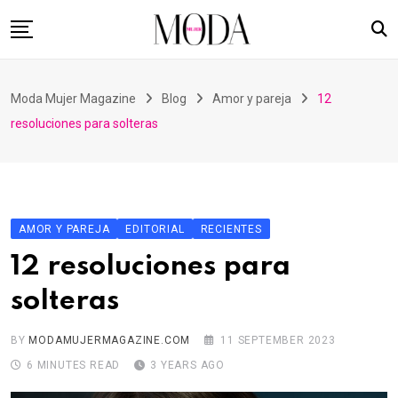
Skip
to
content
Home
Moda Mujer Magazine
Blog
Amor y pareja
12
Nuestras Revistas
resoluciones para solteras
Videos
Advertising
Suscripción
AMOR Y PAREJA
EDITORIAL
RECIENTES
Contacto
12 resoluciones para
solteras
BY
MODAMUJERMAGAZINE.COM
11 SEPTEMBER 2023
6 MINUTES READ
3 YEARS AGO